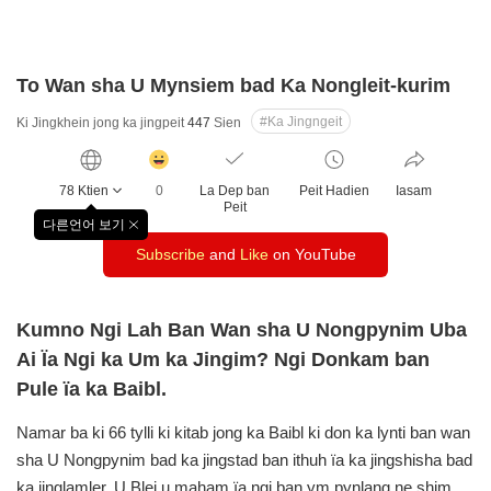
To Wan sha U Mynsiem bad Ka Nongleit-kurim
#Ka Jingngeit
Ki Jingkhein jong ka jingpeit
447
Sien
감
동
78 Ktien
0
La Dep ban
Peit Hadien
Iasam
클
Peit
릭
다른언어 보기
창
수
Subscribe
and
Like
on YouTube
닫
기
Kumno Ngi Lah Ban Wan sha U Nongpynim Uba
Ai Ïa Ngi ka Um ka Jingim? Ngi Donkam ban
Pule ïa ka Baibl.
Namar ba ki 66 tylli ki kitab jong ka Baibl ki don ka lynti ban wan
sha U Nongpynim bad ka jingstad ban ithuh ïa ka jingshisha bad
ka jinglamler, U Blei u maham ïa ngi ban ym pynlang ne shim