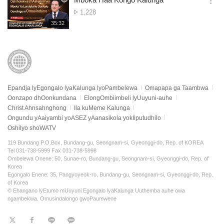
기
간
옵
Omwaalu
1,228
션
gwomataliko
재
35:32
더
생
보
시
기
간
Epandja lyEgongalo lyaKalunga lyoPambelewa
Omapapa ga Taambwa
Oonzapo dhOonkundana
ElongOmbiimbeli lyUuyuni-auhe
Christ Ahnsahnghong
Ila kuMeme Kalunga
Ongundu yAaiyambi yoASEZ yAanasikola yokIiputudhilo
Oshilyo shoWATV
119 Bundang P.O.Box, Bundang-gu, Seongnam-si, Gyeonggi-do, Rep. of KOREA
Tel 031-738-5999 Fax 031-738-5998
Ombelewa Onene: 50, Sunae-ro, Bundang-gu, Seongnam-si, Gyeonggi-do, Rep. of
Korea
Egongalo Enene: 35, Pangyoyeok-ro, Bundang-gu, Seongnam-si, Gyeonggi-do, Rep.
of Korea
© Ehangano lyEtumo mUuyuni Egongalo lyaKalunga Uuthemba auhe owa
ngambekwa.
Omusindalongo gwoPaumwene
트
페
라
KaKao