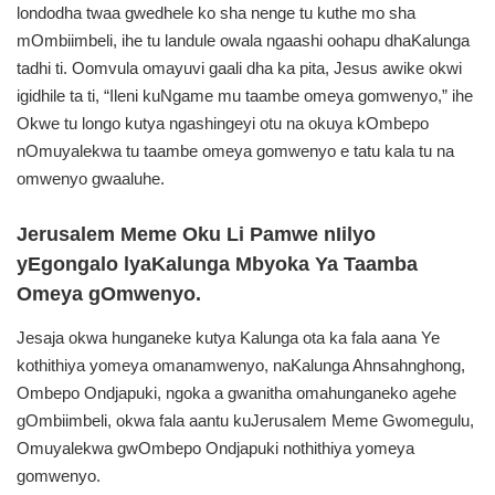
londodha twaa gwedhele ko sha nenge tu kuthe mo sha
mOmbiimbeli, ihe tu landule owala ngaashi oohapu dhaKalunga
tadhi ti. Oomvula omayuvi gaali dha ka pita, Jesus awike okwi
igidhile ta ti, “Ileni kuNgame mu taambe omeya gomwenyo,” ihe
Okwe tu longo kutya ngashingeyi otu na okuya kOmbepo
nOmuyalekwa tu taambe omeya gomwenyo e tatu kala tu na
omwenyo gwaaluhe.
Jerusalem Meme Oku Li Pamwe nIilyo
yEgongalo lyaKalunga Mbyoka Ya Taamba
Omeya gOmwenyo.
Jesaja okwa hunganeke kutya Kalunga ota ka fala aana Ye
kothithiya yomeya omanamwenyo, naKalunga Ahnsahnghong,
Ombepo Ondjapuki, ngoka a gwanitha omahunganeko agehe
gOmbiimbeli, okwa fala aantu kuJerusalem Meme Gwomegulu,
Omuyalekwa gwOmbepo Ondjapuki nothithiya yomeya
gomwenyo.