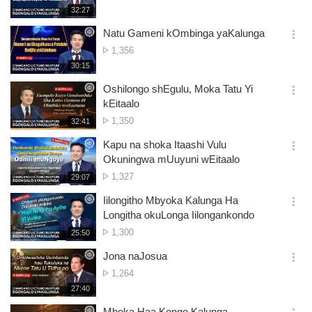
gwomataliko
재
32:27
더
생
보
시
Natu Gameni kOmbinga yaKalunga
기
간
옵
Omwaalu
1,356
션
gwomataliko
재
30:15
더
생
보
시
Oshilongo shEgulu, Moka Tatu Yi
기
간
옵
kEitaalo
션
Omwaalu
1,350
재
32:41
더
생
gwomataliko
보
시
Kapu na shoka Itaashi Vulu
기
간
옵
Okuningwa mUuyuni wEitaalo
션
Omwaalu
1,327
재
29:07
더
생
gwomataliko
보
시
Iilongitho Mbyoka Kalunga Ha
기
간
옵
Longitha okuLonga Iilongankondo
션
Omwaalu
1,300
재
25:50
더
생
gwomataliko
보
시
Jona naJosua
기
간
옵
Omwaalu
1,264
션
gwomataliko
재
27:40
더
생
보
시
Mboka Haa Kongo Kalunga