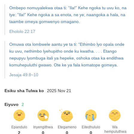
Ombepo nomuyalekwa otaa ti: “Ila!” Kehe ngoka tu uvu ko, na
tye: “Ila!” Kehe ngoka a sa enota, ne ye; naangoka a hala, na
taambe omeya gomwenyo omagano.
Ehololo 22:17
Omuwa ota lombwele aantu ye ta ti: “Ethimbo lyo opala onde
ku uvu, nethimbo lyehupitho onde ku kwatha. . . . Etango
nepupyu lyombuga itali ya hepeke, oshoka otaa ka endithwa
komuhepuluthi gwawo. Ote ke ya fala komatope gomeya.
Jesaja 49:8~10
Esiku sha Tulwa ko
2025 Nov 21
Eiyuvo
2
Epandulo
Inyengithwa
Etegameno
Eitedhululo
Wa
hempuluthwa
2
0
0
0