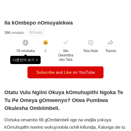
Ila kOmbepo nOmuyalekwa
#Eitaalo
396
omatalo
감
동
78 omalaka
2
Wa
Tala Nale
Topola
클
Gwanitha
릭
oku Tala
다른언어 보기
창
수
닫
Subscribe
and
Like
on YouTube
기
Otatu Vulu Ngiini Okuya kOmuhupithi Ngoka Te
Tu Pe Omeya gOmwenyo? Otwa Pumbwa
Okulesha Ombiimbeli.
Oshoka omambo 66 gOmbiimbeli oge na ondjila yokuya
kOmuhupithi nowino wokuyoolola oshili kiifundja, Kalunga ote tu