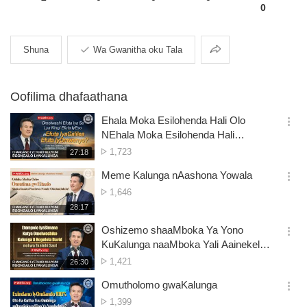
0
Topola
Shuna
Wa Gwanitha oku Tala
Oofilima dhafaathana
Ehala Moka Esilohenda Hali Olo
옵
NEhala Moka Esilohenda Hali
션
Kunguluka
Omwaalu
1,723
재
27:18
더
생
gwomataliko
보
시
Meme Kalunga nAashona Yowala
기
간
옵
Omwaalu
1,646
션
gwomataliko
재
28:17
더
생
보
시
Oshizemo shaaMboka Ya Yono
기
간
옵
KuKalunga naaMboka Yali Aainekelwa
션
kuKalunga
Omwaalu
1,421
재
26:30
더
생
gwomataliko
보
시
Omutholomo gwaKalunga
기
간
옵
Omwaalu
1,399
션