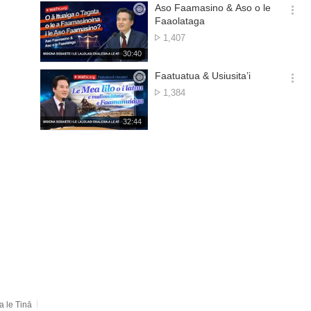
기
시
Aso Faamasino & Aso o le
간
옵
Faaolataga
션
Aofai
1,407
더
o
재
30:40
보
matamata
생
기
시
Faatuatua & Usiusita’i
간
옵
Aofai
1,384
션
o
더
matamata
재
32:44
보
생
기
시
간
a le Tinā