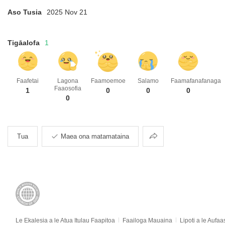
Aso Tusia
2025 Nov 21
Tigāalofa
1
Faafetai
Lagona
Faamoemoe
Salamo
Faamafanafanaga
Faaosofia
1
0
0
0
0
Faasoa
Tua
Maea ona matamataina
Le Ekalesia a le Atua Itulau Faapitoa
Faailoga Mauaina
Lipoti a le Aufaa