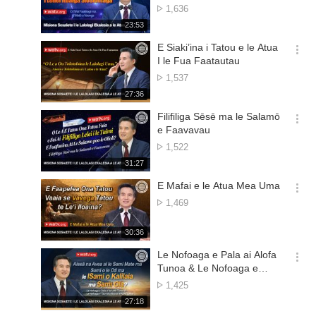
션
Aofai
1,636
더
o
재
23:53
보
matamata
생
기
시
E Siaki’ina i Tatou e le Atua
간
옵
I le Fua Faatautau
션
Aofai
1,537
더
o
재
27:36
보
matamata
생
기
시
Filifiliga Sēsē ma le Salamō
간
옵
e Faavavau
션
Aofai
1,522
더
o
재
31:27
보
matamata
생
기
시
E Mafai e le Atua Mea Uma
간
옵
Aofai
1,469
션
o
더
matamata
재
30:36
보
생
기
시
Le Nofoaga e Pala ai Alofa
간
옵
Tunoa & Le Nofoaga e
션
Lofia ai le Alofa Tunoa
Aofai
1,425
더
o
재
27:18
보
matamata
생