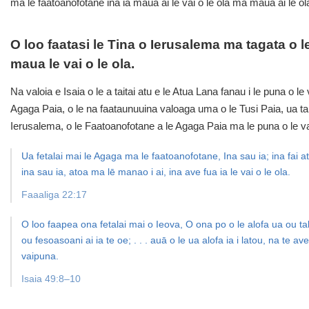
ma le faatoanofotane ina ia maua ai le vai o le ola ma maua ai le o
O loo faatasi le Tina o Ierusalema ma tagata o l
maua le vai o le ola.
Na valoia e Isaia o le a taitai atu e le Atua Lana fanau i le puna o 
Agaga Paia, o le na faataunuuina valoaga uma o le Tusi Paia, ua taita
Ierusalema, o le Faatoanofotane a le Agaga Paia ma le puna o le vai
Ua fetalai mai le Agaga ma le faatoanofotane, Ina sau ia; ina fai atu 
ina sau ia, atoa ma lē manao i ai, ina ave fua ia le vai o le ola.
Faaaliga 22:17
O loo faapea ona fetalai mai o Ieova, O ona po o le alofa ua ou tali
ou fesoasoani ai ia te oe; . . . auā o le ua alofa ia i latou, na te ave ia
vaipuna.
Isaia 49:8–10