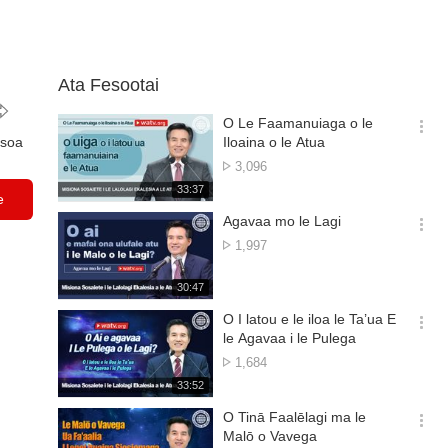
Ata Fesootai
O Le Faamanuiaga o le
옵
soa
Iloaina o le Atua
션
Aofai
3,096
더
o
재
33:37
보
e
matamata
생
기
시
Agavaa mo le Lagi
간
옵
Aofai
1,997
션
o
더
matamata
재
30:47
보
생
기
시
O I latou e le iloa le Ta’ua E
간
옵
le Agavaa i le Pulega
션
Aofai
1,684
더
o
재
33:52
보
matamata
생
기
시
O Tinā Faalēlagi ma le
간
옵
Malō o Vavega