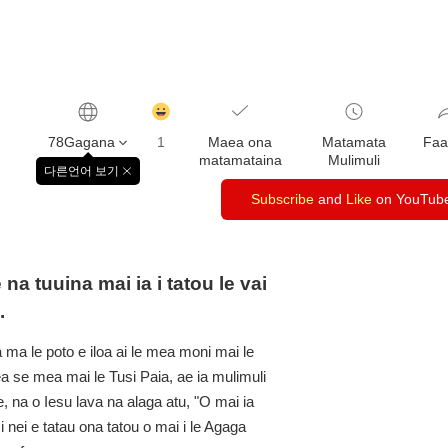
감
동
78Gagana
1
Maea ona
Matamata
Faa
클
matamataina
Mulimuli
릭
다른언어 보기
창
수
닫
Subscribe
and
Like
on YouTub
기
na tuuina mai ia i tatou le vai
.
ola ma le poto e iloa ai le mea moni mai le
ea se mea mai le Tusi Paia, ae ia mulimuli
e, na o Iesu lava na alaga atu, "O mai ia
imi nei e tatau ona tatou o mai i le Agaga