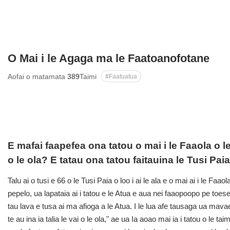
O Mai i le Agaga ma le Faatoanofotane
Aofai o matamata
389
Taimi
#Faatuatua
E mafai faapefea ona tatou o mai i le Faaola o le 
o le ola? E tatau ona tatou faitauina le Tusi Paia
Talu ai o tusi e 66 o le Tusi Paia o loo i ai le ala e o mai ai i le Faa
pepelo, ua lapataia ai i tatou e le Atua e aua nei faaopoopo pe toes
tau lava e tusa ai ma afioga a le Atua. I le lua afe tausaga ua mava
te au ina ia talia le vai o le ola," ae ua Ia aoao mai ia i tatou o le ta