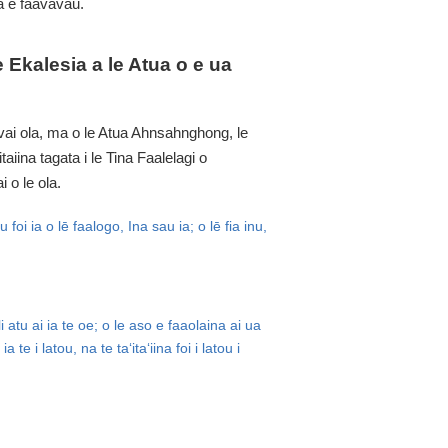
la e faavavau.
e Ekalesia a le Atua o e ua
le vai ola, ma o le Atua Ahnsahnghong, le
iina tagata i le Tina Faalelagi o
 o le ola.
foi ia o lē faalogo, Ina sau ia; o lē fia inu,
 atu ai ia te oe; o le aso e faaolaina ai ua
 te i latou, na te ta‘ita‘iina foi i latou i