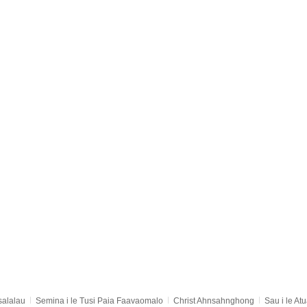
salalau
Semina i le Tusi Paia Faavaomalo
Christ Ahnsahnghong
Sau i le Atu