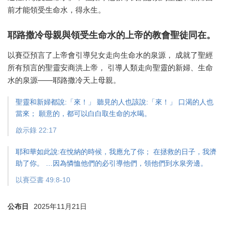
前才能領受生命水，得永生。
耶路撒冷母親與領受生命水的上帝的教會聖徒同在。
以賽亞預言了上帝會引導兒女走向生命水的泉源， 成就了聖經
所有預言的聖靈安商洪上帝， 引導人類走向聖靈的新婦、生命
水的泉源——耶路撒冷天上母親。
聖靈和新婦都說:「來！」 聽見的人也該說:「來！」 口渴的人也
當來； 願意的，都可以白白取生命的水喝。
啟示錄 22:17
耶和華如此說:在悅納的時候，我應允了你； 在拯救的日子，我濟
助了你。 …因為憐恤他們的必引導他們，領他們到水泉旁邊。
以賽亞書 49:8-10
公布日
2025年11月21日