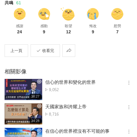
共鳴
61
感謝
感動
盼望
悔改
慰勞
24
9
12
9
7
共
上一頁
收看完
享
相關影像
信心的世界和變化的世界
옵
點
9,052
션
擊
재
38:27
더
생
數
보
시
天國家族和誇耀上帝
기
간
옵
點
8,716
션
擊
재
34:28
더
생
數
보
시
在信心的世界裡沒有不可能的事
기
간
옵