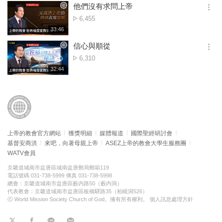
보
시
他們沒有求問上帝
기
간
옵
點
6,455
션
擊
재
33:46
더
생
數
보
시
信心與順從
기
간
옵
點
6,310
션
擊
재
32:44
더
생
數
보
시
기
간
上帝的教會官方網站
獲獎明細
媒體報道
國際聖經研討會
基督安商洪
來吧，向著母親上帝
ASEZ上帝的教會大學生服務團
WATV會員
京畿道城南市盆唐區城南盆唐郵局郵箱119
電話號碼 031-738-5999 傳真 031-738-5998
總會：京畿道城南市盆唐區藪内路50（藪内洞）
代表教會：京畿道城南市盆唐區板橋驛路35（柏峴洞526）
ⓒ World Mission Society Church of God。擁有所有權利。
個人訊息處理方針
트
페
라
KaKao