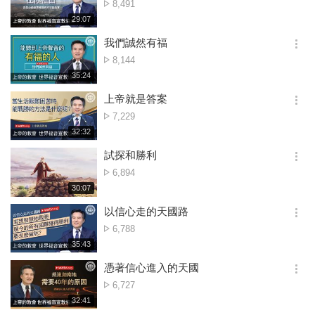
點
8,491
션
擊
재
29:07
더
생
數
보
시
我們誠然有福
기
간
옵
點
8,144
션
擊
재
35:24
더
생
數
보
시
上帝就是答案
기
간
옵
點
7,229
션
擊
재
32:32
더
생
數
보
시
試探和勝利
기
간
옵
點
6,894
션
擊
재
30:07
더
생
數
보
시
以信心走的天國路
기
간
옵
點
6,788
션
擊
재
35:43
더
생
數
보
시
憑著信心進入的天國
기
간
옵
點
6,727
션
擊
재
32:41
더
생
數