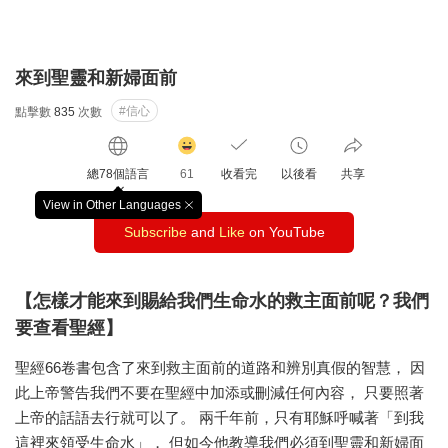
來到聖靈和新婦面前
#信心
點擊數
835
次數
감
동
總78個語言
61
收看完
以後看
共享
클
릭
View in Other Languages
창
수
Subscribe
and
Like
on YouTube
닫
기
【怎樣才能來到賜給我們生命水的救主面前呢？我們
要查看聖經】
聖經66卷書包含了來到救主面前的道路和辨別真假的智慧， 因
此上帝警告我們不要在聖經中加添或刪減任何內容， 只要照著
上帝的話語去行就可以了。 兩千年前，只有耶穌呼喊著「到我
這裡來領受生命水」， 但如今他教導我們必須到聖靈和新婦面