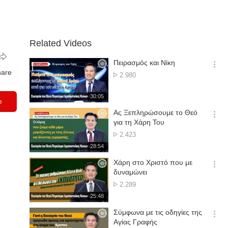
Related Videos
Πειρασμός και Νίκη
옵
hare
No.
2.980
션
of
더
views
재
30:05
보
e
생
기
시
Ας Ξεπληρώσουμε το Θεό
간
옵
για τη Χάρη Του
션
No.
2.423
더
of
재
28:54
보
views
생
기
시
Χάρη στο Χριστό που με
간
옵
δυναμώνει
션
No.
2.289
더
of
재
25:48
보
views
생
기
시
Σύμφωνα με τις οδηγίες της
간
옵
Αγίας Γραφής