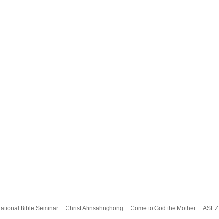
national Bible Seminar
Christ Ahnsahnghong
Come to God the Mother
ASEZ 