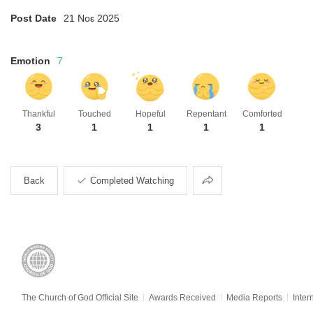
Post Date
21 Νοε 2025
Emotion
7
Thankful
Touched
Hopeful
Repentant
Comforted
3
1
1
1
1
Share
Back
Completed Watching
The Church of God Official Site
Awards Received
Media Reports
Inter