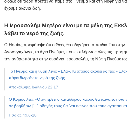
δίδαξε ότι τώρα πρέπει να πάμε στο Πνεύμα και στη Νύφη για να
έχουμε αιώνια ζωή.
Η Ιερουσαλήμ Μητέρα είναι με τα μέλη της Εκκ
λάβει το νερό της ζωής.
Ο Ησαΐας προφήτεψε ότι ο Θεός θα οδηγήσει τα παιδιά Του στην 
Ανσανγκχόνγκ, το Άγιο Πνεύμα, που εκπλήρωσε όλες τις προφητε
την ανθρωπότητα στην ουράνια Ιερουσαλήμ, τη Νύφη Πνεύματος 
Το Πνεύμα και η νύφη λένε: «Έλα». Κι όποιος ακούει ας πει: «Έλα»
πάρει δωρεάν το νερό της ζωής.
Αποκάλυψις Ιωάννου 22,17
Ο Κύριος λέει: «Όταν έρθει ο κατάλληλος καιρός θα ικανοποιήσω 
σε βοηθήσω […] οδηγός τους θα ’ναι εκείνος που τους αγαπάει και
Ησαΐας 49,8-10