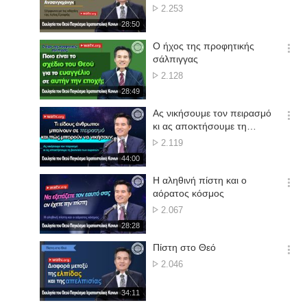
션
No.
2.253
더
of
재
28:50
보
views
생
기
시
Ο ήχος της προφητικής
간
옵
σάλπιγγας
션
No.
2.128
더
of
재
28:49
보
views
생
기
시
Ας νικήσουμε τον πειρασμό
간
옵
κι ας αποκτήσουμε τη
션
βασιλεία των ουρανών
No.
2.119
더
of
재
44:00
보
views
생
기
시
Η αληθινή πίστη και ο
간
옵
αόρατος κόσμος
션
No.
2.067
더
of
재
28:28
보
views
생
기
시
Πίστη στο Θεό
간
옵
No.
2.046
션
of
더
views
재
34:11
보
생