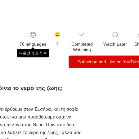
감
동
78 languages
7
Completed
Watch Later
S
클
Watching
릭
다른언어 보기
창
수
닫
Subscribe
and
Like
on YouTub
기
νει το νερό της ζωής;
να έρθουμε στον Σωτήρα, και τη σοφία
οποιεί να μην προσθέτουμε ούτε να
ο τα λόγια του Θεού. Πριν από δύο
 να λάβετε το νερό της ζωής", αλλά μας