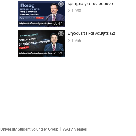
기
시
κριτήριο για τον ουρανό
간
옵
No.
1.968
션
of
더
views
재
30:47
보
생
기
시
Σηκωθείτε και λάμψτε (2)
간
옵
No.
1.956
션
of
더
views
재
28:53
보
생
기
시
간
University Student Volunteer Group
WATV Member