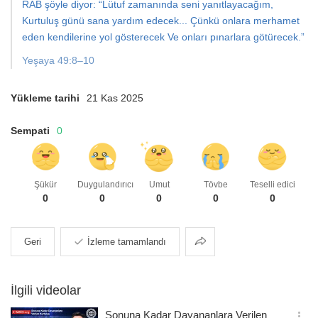
RAB şöyle diyor: “Lütuf zamanında seni yanıtlayacağım,
Kurtuluş günü sana yardım edecek... Çünkü onlara merhamet
eden kendilerine yol gösterecek Ve onları pınarlara götürecek.”
Yeşaya 49:8–10
Yükleme tarihi
21 Kas 2025
Sempati
0
Şükür
Duygulandırıcı
Umut
Tövbe
Teselli edici
0
0
0
0
0
Paylaş
Geri
İzleme tamamlandı
İlgili videolar
Sonuna Kadar Dayananlara Verilen