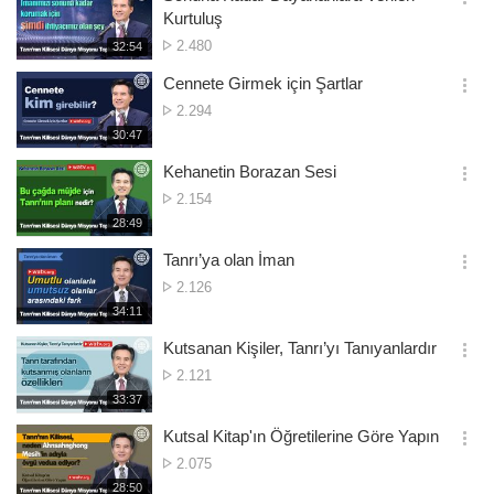
옵
Kurtuluş
션
Gösterim
2.480
재
32:54
더
생
sayısı
보
시
Cennete Girmek için Şartlar
기
간
옵
Gösterim
2.294
션
sayısı
재
30:47
더
생
보
시
Kehanetin Borazan Sesi
기
간
옵
Gösterim
2.154
션
sayısı
재
28:49
더
생
보
시
Tanrı’ya olan İman
기
간
옵
Gösterim
2.126
션
sayısı
재
34:11
더
생
보
시
Kutsanan Kişiler, Tanrı’yı Tanıyanlardır
기
간
옵
Gösterim
2.121
션
sayısı
재
33:37
더
생
보
시
Kutsal Kitap'ın Öğretilerine Göre Yapın
기
간
옵
Gösterim
2.075
션
sayısı
재
28:50
더