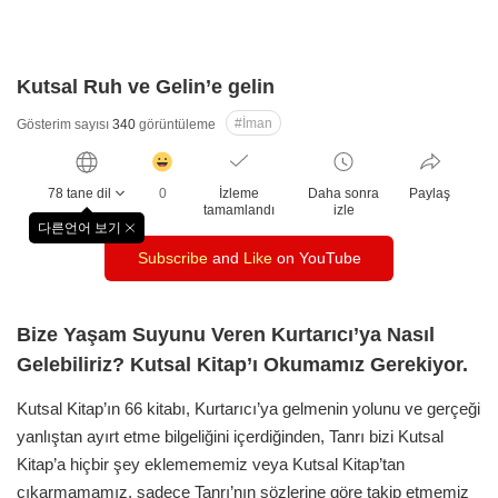
Kutsal Ruh ve Gelin’e gelin
#İman
Gösterim sayısı
340
görüntüleme
감
동
78 tane dil
0
İzleme
Daha sonra
Paylaş
클
tamamlandı
izle
릭
다른언어 보기
창
수
Subscribe
and
Like
on YouTube
닫
기
Bize Yaşam Suyunu Veren Kurtarıcı’ya Nasıl
Gelebiliriz? Kutsal Kitap’ı Okumamız Gerekiyor.
Kutsal Kitap’ın 66 kitabı, Kurtarıcı’ya gelmenin yolunu ve gerçeği
yanlıştan ayırt etme bilgeliğini içerdiğinden, Tanrı bizi Kutsal
Kitap’a hiçbir şey eklemememiz veya Kutsal Kitap’tan
çıkarmamamız, sadece Tanrı’nın sözlerine göre takip etmemiz