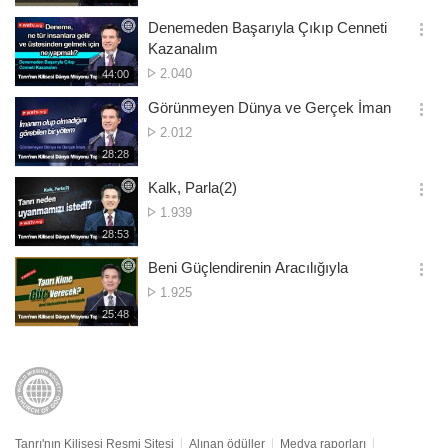
생
보
시
Denemeden Başarıyla Çıkıp Cenneti
기
간
옵
Kazanalım
션
Gösterim
2.040
재
44:00
더
생
sayısı
보
시
Görünmeyen Dünya ve Gerçek İman
기
간
옵
Gösterim
2.012
션
sayısı
재
28:28
더
생
보
시
Kalk, Parla(2)
기
간
옵
Gösterim
1.939
션
sayısı
재
28:53
더
생
보
시
Beni Güçlendirenin Aracılığıyla
기
간
옵
Gösterim
1.925
션
sayısı
재
25:48
더
생
보
시
기
간
Tanrı'nın Kilisesi Resmi Sitesi
Alınan ödüller
Medya raporları