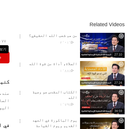
Related Videos
من هم شعب الله الحقيقي؟
옵
٧٧ languages
No.
٢٬٠١٦
션
of
 보기
더
views
재
27:10
보
e
생
기
시
الصلاة، أداة من قوة الله
간
옵
No.
١٬٨٨٨
션
of
더
كنيس
views
재
27:24
보
생
기
시
الكتاب المقدس هو وصية
عندما
간
옵
الله
الصال
션
No.
١٬٧٩٥
더
اليوم
of
재
34:59
보
views
생
기
시
يوم الباكورة في العهد
간
옵
في ا
القديم ويوم القيامة