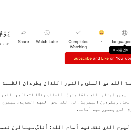
يَوْم
감
동
Share
Watch Later
Completed
٠
클
views
١٦٣
Watching
릭
다른언어
창
수
Subscribe
and
Like
on YouTub
닫
기
ة الله هي الملح والنور اللذان يطردان الظلمة ويُط
 يصير أبناء الله ملحًا ونورًا للعالم وفقًا لتعاليم الله، 
حة، ويقودون البشرية إلى الله بحق العهد الجديد، سيفرح ا
 الذي يقفون فيه أمامه‏.
ليوم الذي نقف فيه أمام الله‏⁠: أناسٌ سينالون نعم