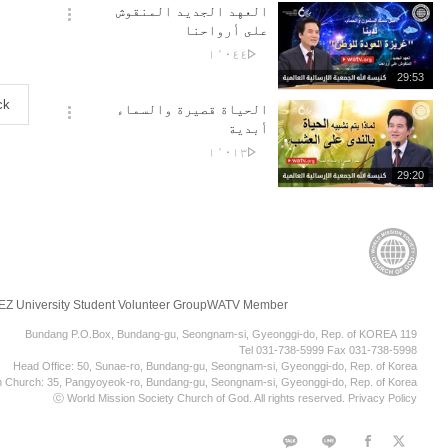
기
시
العهد الجديد المنقوش
간
옵
على أرواحنا
션
No.
١٬٠٤٤
더
of
재
29:53
보
views
생
기
ck
시
الحياة قصيرة والسماء
간
옵
أبدية
션
No.
١٬٠١٣
더
of
재
29:20
보
views
생
기
시
간
Z University Student Volunteer Group
WATV Member
119 Bundang P.O.Box, Bundang-gu, Seongnam-si, Gyeonggi-do, Rep. of KOREA
Tel 031-738-5999 Fax 031-738-5998
Head Office: 50, Sunae-ro, Bundang-gu, Seongnam-si, Gyeonggi-do, Rep. of Korea
n Church: 35, Pangyoyeok-ro, Bundang-gu, Seongnam-si, Gyeonggi-do, Rep. of Korea
ⓒ World Mission Society Church of God. All rights reserved.
Privacy Policy
KaKao
라
페
트