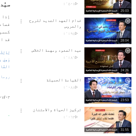
션
No.
سيُدا
١٬٥٠٧
더
of
재
25:03
보
views
생
إذا ق
기
시
خدام العهد الجديد للروح
فصاعد
간
옵
والعروس
션
كمسيح
No.
١٬١٩٥
더
of
قد اق
재
28:04
보
views
생
기
시
عيد الصعود ومهمة الخلاص
لِذَلِكَ
간
옵
No.
١٬١٨٦
وَهِيَ ع
션
of
더
الصَّالِ
views
재
24:26
보
생
روما ١٢‏⁠:١-
기
시
القيامة الجميلة
간
옵
No.
١٬٠٨٨
션
of
더
٠٣‏/٠٧‏/٢٠٢٦
views
재
23:53
보
생
기
시
تركيز الحياة والامتنان
간
옵
٠
No.
١٬٠٦٣
션
of
더
views
재
31:55
보
생