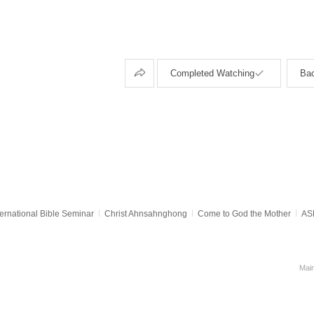
Share
Completed Watching
Ba
ternational Bible Seminar
Christ Ahnsahnghong
Come to God the Mother
ASE
Mai