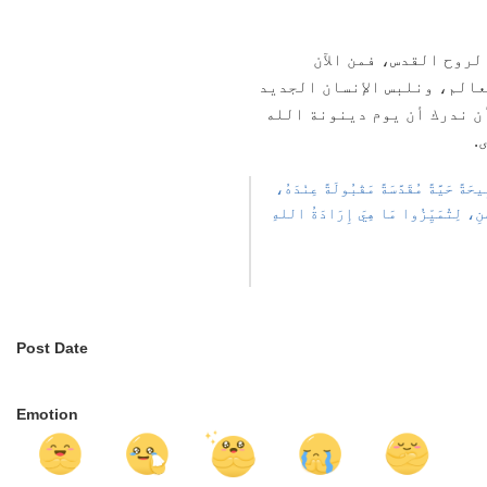
لروح القدس، فمن الآن
عالم، ونلبس الإنسان الجديد
أن ندرك أن يوم دينونة الله
.
َةً حَيَّةً مُقَدَّسَةً مَقْبُولَةً عِنْدَهُ،
ّهْنِ، لِتُمَيِّزُوا مَا هِيَ إِرَادَةُ اللهِ
Post Date
Emotion