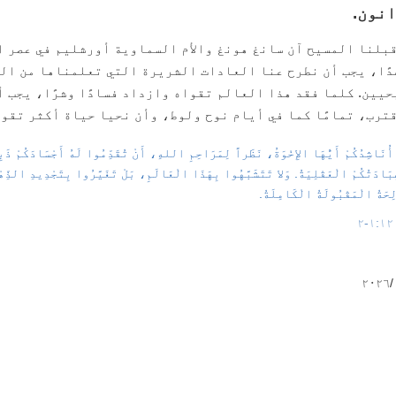
نون‏.
بلنا المسيح آن سانغ هونغ والأم السماوية أورشليم في عصر ا
ًا، يجب أن نطرح عنا العادات الشريرة التي تعلمناها من ال
يين‏. كلما فقد هذا العالم تقواه وازداد فسادًا وشرًا، يجب 
ترب، تمامًا كما في أيام نوح ولوط، وأن نحيا حياة أكثر تقوى‏
 أُنَاشِدُكُمْ أَيُّهَا الإِخْوَةُ، نَظَراً لِمَرَاحِمِ اللهِ، أَنْ تُقَدِّمُوا لَهُ أَجْسَادَكُمْ ذَبِيح
ِبَادَتُكُمْ الْعَقْلِيَةُ‏. وَلا تَتَشَبَّهُوا بِهَذَا الْعَالَمِ، بَلْ تَغَيَّرُوا بِتَجْدِيدِ الذِ
حَةُ الْمَقْبُولَةُ الْكَامِلَةُ‏.
٢