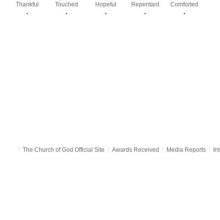
Thankful
Touched
Hopeful
Repentant
Comforted
٠
٠
٠
٠
٠
The Church of God Official Site
Awards Received
Media Reports
In