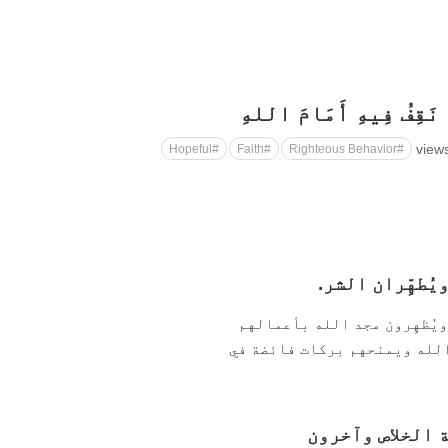
ُ نَقِفُ فِيهِ أَمَامَ اللهِ
#Hopeful
#Faith
#Righteous Behavior
هِّران الشر‏.
ويُظهِرون مجد الله بأعمالهم
لله ويمنحهم بركات فائضة في
ة الخلاص وآخرون