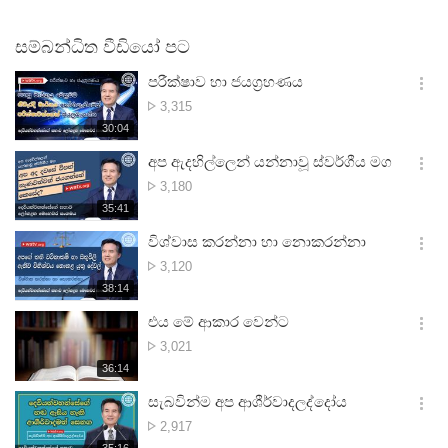
සම්බන්ධිත වීඩියෝ පට
පරීක්ෂාව හා ජයග්‍රහණය
옵
නැරඹූ
3,315
션
ගණන
재
30:04
더
생
보
시
අප ඇදහිල්ලෙන් යන්නාවූ ස්වර්ගීය මග
기
간
옵
නැරඹූ
3,180
션
ගණන
재
35:41
더
생
보
시
විශ්වාස කරන්නා හා නොකරන්නා
기
간
옵
නැරඹූ
3,120
션
ගණන
재
38:14
더
생
보
시
එය මේ ආකාර වෙන්ට
기
간
옵
නැරඹූ
3,021
션
ගණන
재
36:14
더
생
보
시
සැබවින්ම අප ආශීර්වාදලද්දෝය
기
간
옵
නැරඹූ
2,917
션
ගණන
재