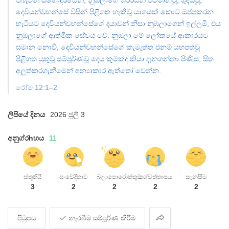
එබැවින් සහෝදරයෙනි, නුඹලාගේ ශරීරයන් ජීවමානවූ, ශුද්ධවූ,
දෙවියන්වහන්සේ විසින් පිළිගත හැකිවූ යාගයක් කොට ඔප්පුකරන
හැටියට දෙවියන්වහන්සේගේ දයාවන් නිසා නුඹලාගෙන් ඉල්ලමි, එය
නුඹලාගේ ආත්මික සේවය වේ. නුඹලා මේ ලෝකයේ ආකාරයට
සමාන නොවී, දෙවියන්වහන්සේගේ කැමැත්ත එනම් යහපත්වූ
පිළිගත යුතුවූ සම්පූර්ණවූ දෙය කුමක්ද කියා දැනගන්නා පිණිස, සිත
අලුත්කරගැනීමෙන් අන්‍යාකාර ඇත්තෝ වෙන්න.
රෝම 12:1–2
ලිපියේ දිනය
2026 ජූලි 3
අනුග්රhහය
11
ස්තූතියි
සංවේදිතාව
බලාපොරොත්තුව
පශ්චත්තාපය
සැනසීම
3
2
2
2
2
බෙදාදීම
පිටුපස
නැරඹීම සම්පූර්ණ කිරීම