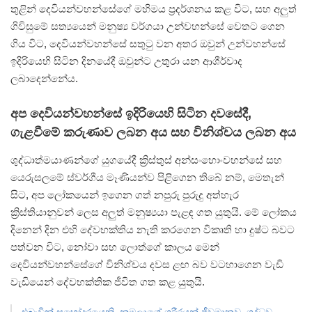
තුළින් දෙවියන්වහන්සේගේ මහිමය ප්‍රදර්ශනය කළ විට, සහ අලුත්
ගිවිසුමේ සත්‍යයෙන් මනුෂ්‍ය වර්ගයා උන්වහන්සේ වෙතට ගෙන
ගිය විට, දෙවියන්වහන්සේ සතුටු වන අතර ඔවුන් උන්වහන්සේ
ඉදිරියෙහි සිටින දිනයේදී ඔවුන්ට උතුරා යන ආශීර්වාද
ලබාදෙන්නේය.
අප දෙවියන්වහන්සේ ඉදිරියෙහි සිටින දවසේදී,
ගැළවීමේ කරුණාව ලබන අය සහ විනිශ්චය ලබන අය
ශුද්ධාත්මයාණන්ගේ යුගයේදී ක්‍රිස්තුස් අන්සංහොංවහන්සේ සහ
යෙරුසලමේ ස්වර්ගීය මෑණියන්ව පිළිගෙන තිබේ නම්, මෙතැන්
සිට, අප ලෝකයෙන් ඉගෙන ගත් නපුරු පුරුදු අත්හැර
ක්‍රිස්තියානුවන් ලෙස අලුත් මනුෂ්‍යයා පැළඳ ගත යුතුයි. මේ ලෝකය
දිනෙන් දින එහි දේවභක්තිය නැති කරගෙන විකෘති හා දුෂ්ට බවට
පත්වන විට, නෝවා සහ ලොත්ගේ කාලය මෙන්
දෙවියන්වහන්සේගේ විනිශ්චය දවස ළඟ බව වටහාගෙන වැඩි
වැඩියෙන් දේවභක්තික ජීවිත ගත කළ යුතුයි.