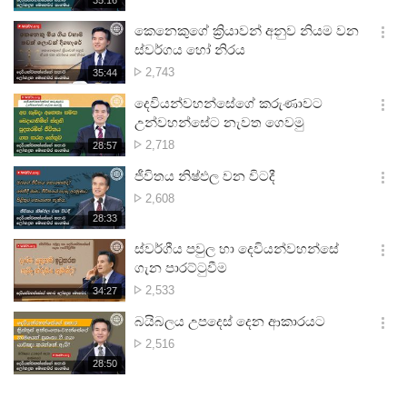
35:16
더
생
보
시
කෙනෙකුගේ ක්‍රියාවන් අනුව නියම වන
기
간
옵
ස්වර්ගය හෝ නිරය
션
නැරඹූ
2,743
재
35:44
더
생
ගණන
보
시
දෙවියන්වහන්සේගේ කරුණාවට
기
간
옵
උන්වහන්සේට නැවත ගෙවමු
션
නැරඹූ
2,718
재
28:57
더
생
ගණන
보
시
ජීවිතය නිෂ්ඵල වන විටදී
기
간
옵
නැරඹූ
2,608
션
ගණන
재
28:33
더
생
보
시
ස්වර්ගීය පවුල හා දෙවියන්වහන්සේ
기
간
옵
ගැන පාරට්ටුවීම
션
නැරඹූ
2,533
재
34:27
더
생
ගණන
보
시
බයිබලය උපදෙස් දෙන ආකාරයට
기
간
옵
නැරඹූ
2,516
션
ගණන
재
28:50
더
생
보
시
기
간