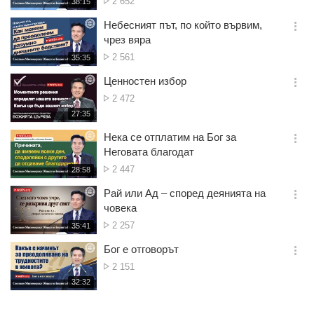
Брой
2 652
재
38:15
더
생
гледания
보
시
Небесният път, по който вървим,
기
간
옵
чрез вяра
션
Брой
2 561
재
35:35
더
생
гледания
보
시
Ценностен избор
기
간
옵
Брой
2 472
션
гледания
재
27:35
더
생
보
시
Нека се отплатим на Бог за
기
간
옵
Неговата благодат
션
Брой
2 447
재
28:58
더
생
гледания
보
시
Рай или Ад – според деянията на
기
간
옵
човека
션
Брой
2 257
재
35:41
더
생
гледания
보
시
Бог е отговорът
기
간
옵
Брой
2 151
션
гледания
재
32:32
더
생
보
시
기
간