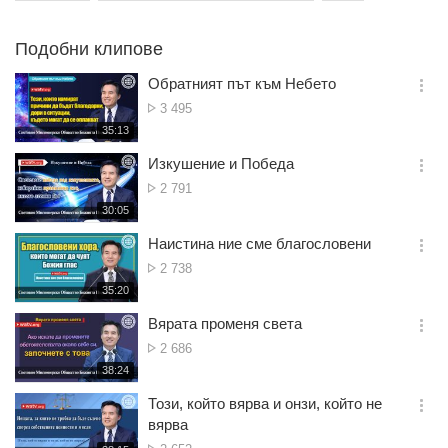
Подобни клипове
Обратният път към Небето
옵
Брой
3 495
션
гледания
재
35:13
더
생
보
시
Изкушение и Победа
기
간
옵
Брой
2 791
션
гледания
재
30:05
더
생
보
시
Наистина ние сме благословени
기
간
옵
Брой
2 738
션
гледания
재
35:20
더
생
보
시
Вярата променя света
기
간
옵
Брой
2 686
션
гледания
재
38:24
더
생
보
시
Този, който вярва и онзи, който не
기
간
옵
вярва
션