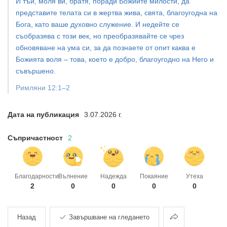
И тъй, моля ви, братя, поради Божиите милости, да
представите телата си в жертва жива, свята, благоугодна на
Бога, като ваше духовно служение. И недейте се
съобразява с този век, но преобразявайте се чрез
обновяване на ума си, за да познаете от опит каква е
Божията воля – това, което е добро, благоугодно на Него и
съвършено.
Римляни 12:1–2
Дата на публикация
3.07.2026 г.
Съпричастност
2
Благодарности
Вълнение
Надежда
Покаяние
Утеха
2
0
0
0
0
Споделяне
Назад
Завършване на гледането