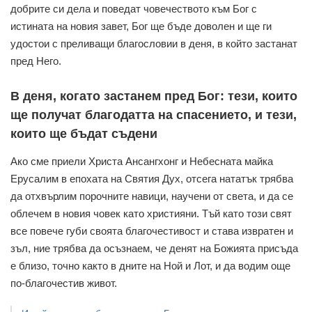
добрите си дела и поведат човечеството към Бог с
истината на новия завет, Бог ще бъде доволен и ще ги
удостои с преливащи благословии в деня, в който застанат
пред Него.
В деня, когато застанем пред Бог: тези, които
ще получат благодатта на спасението, и тези,
които ще бъдат съдени
Ако сме приели Христа Ансангхонг и Небесната майка
Ерусалим в епохата на Святия Дух, отсега нататък трябва
да отхвърлим порочните навици, научени от света, и да се
облечем в новия човек като християни. Тъй като този свят
все повече губи своята благочестивост и става извратен и
зъл, ние трябва да осъзнаем, че денят на Божията присъда
е близо, точно както в дните на Ной и Лот, и да водим още
по-благочестив живот.