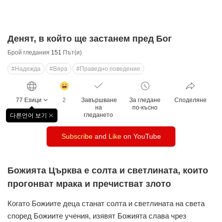
Денят, в който ще застанем пред Бог
Брой гледания
151
Път(и)
#Надежда
#Вяра
#Праведно поведение
감
동
77 Езици
2
Завършване
За гледане
Споделяне
클
на
по-късно
릭
гледането
다른언어 보기
창
수
닫
Subscribe
and
Like
on YouTube
기
Божията Църква е солта и светлината, които
прогонват мрака и пречистват злото
Когато Божиите деца станат солта и светлината на света
според Божиите учения, изявят Божията слава чрез