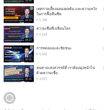
재
28:58
더
생
ดู
보
시
เทศกาลเลี้ยงฉลองผลต้น และความหวัง
기
간
옵
ในการฟื้อคืนชีพ
션
จำนวน
5,785
재
24:26
더
생
การ
보
시
ความเชื่อที่เปลี่ยนโลก
ดู
기
간
옵
จำนวน
5,629
션
การ
재
38:22
더
생
ดู
보
시
การทดลองและชัยชนะ
기
간
옵
จำนวน
5,581
션
การ
재
30:05
더
생
ดู
보
시
หนทางแห่งสวรรค์ที่ เราต้องมุ่งหน้าไป
기
간
옵
ด้วยความเชื่อ
션
จำนวน
4,972
재
35:35
더
생
การ
보
시
ดู
기
간