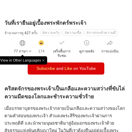
วันที่เรายืนอยู่เบื้องพระพักตร์พระเจ้า
#ความหวัง
#ความเชื่อ
#การกระทำความดี
จำนวนการดู
427
ครั้ง
감
동
77 ภาษา
174
เสร็จสิ้นการ
ดูภายหลัง
การแบ่งปัน
클
รับชม
릭
View in Other Languages
창
수
Subscribe
and
Like
on YouTube
닫
기
คริสตจักรของพระเจ้าเป็นเกลือและความสว่างที่ขับไล่
ความมืดของโลกและชำระความชั่วร้าย
เมื่อบรรดาบุตรของพระเจ้ากลายเป็นเกลือและความสว่างของโลก
ตามคำสอนของพระเจ้า สำแดงพระสิริของพระเจ้าผ่านการ
ประพฤติดี และนำพามนุษยชาติมาสู่อ้อมอกของพระเจ้าด้วย
สัจธรรมแห่งพันธสัญญาใหม่ ในวันที่เราต้องยืนอยู่ต่อเบื้องพระ