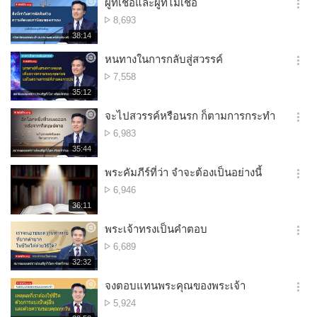
ผู้ที่เชื่อและผู้ที่ไม่เชื่อ
옵
จำนวน
8,693
션
การ
재
38:14
더
생
ดู
보
시
หนทางในการกลับสู่สวรรค์
기
간
옵
จำนวน
7,558
션
การ
재
35:12
더
생
ดู
보
시
จะไปสวรรค์หรือนรก ก็ตามการกระทำ
기
간
옵
จำนวน
6,983
션
การ
재
35:44
더
생
ดู
보
시
พระคัมภีร์ที่ว่า จำจะต้องเป็นอย่างนี้
기
간
옵
จำนวน
6,946
션
การ
재
36:11
더
생
ดู
보
시
พระเจ้าทรงเป็นคำตอบ
기
간
옵
จำนวน
6,689
션
การ
재
32:32
더
생
ดู
보
시
จงตอบแทนพระคุณของพระเจ้า
기
간
옵
จำนวน
5,924
션
การ