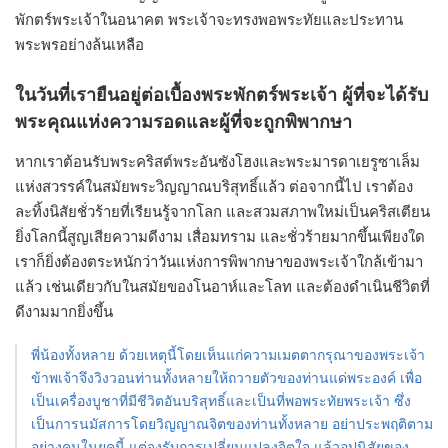
พักตร์พระเจ้าในอนาคต พระเจ้าจะทรงพอพระทัยและประทาน
พระพรอย่างล้นเหลือ
ในวันที่เรายืนอยู่ต่อเบื้องพระพักตร์พระเจ้า ผู้ที่จะได้รับ
พระคุณแห่งความรอดและผู้ที่จะถูกพิพากษา
หากเราต้อนรับพระคริสต์พระอันซังโฮงและพระมารดาเยรูซาเล็ม
แห่งสวรรค์ในสมัยพระวิญญาณบริสุทธิ์แล้ว ต่อจากนี้ไป เราต้อง
ละทิ้งนิสัยชั่วร้ายที่เรียนรู้จากโลก และสวมสภาพใหม่เป็นคริสเตียน
ยิ่งโลกนี้สูญเสียความดีงาม เสื่อมทราม และชั่วร้ายมากขึ้นเพียงใด
เราก็ยิ่งต้องตระหนักว่าวันแห่งการพิพากษาของพระเจ้าใกล้เข้ามา
แล้ว เช่นเดียวกับในสมัยของโนอาห์และโลท และต้องดำเนินชีวิตที่
ดีงามมากยิ่งขึ้น
พี่น้องทั้งหลาย ด้วยเหตุนี้โดยเห็นแก่ความเมตตากรุณาของพระเจ้า
ข้าพเจ้าจึงวิงวอนท่านทั้งหลายให้ถวายตัวของท่านแด่พระองค์ เพื่อ
เป็นเครื่องบูชาที่มีชีวิตอันบริสุทธิ์และเป็นที่พอพระทัยพระเจ้า ซึ่ง
เป็นการนมัสการโดยวิญญาณจิตของท่านทั้งหลาย อย่าประพฤติตาม
อย่างคนในยุคนี้ แต่จงรับการเปลี่ยนแปลงจิตใจ แล้วอุปนิสัยของ