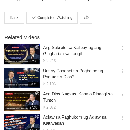
Share
Back
Completed Watching
Related Videos
Ang Sekreto sa Kalipay ug ang
옵
Gingharian sa Langit
션
No.
2,216
재
32:35
더
생
of
보
시
Unsay Pasabot sa Pagbaton ug
views
기
간
옵
Pagtuo sa Dios?
션
No.
2,106
재
30:29
더
생
of
보
시
Ang Dios Nagsusi Kanato Pinaagi sa
views
기
간
옵
Tunton
션
No.
2,072
재
27:36
더
생
of
보
시
Adlaw sa Paghukom ug Adlaw sa
views
기
간
옵
Kaluwasan
션