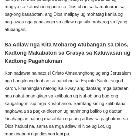
mogiya sa katawhan ngadto sa Dios uban sa kamatuoran sa
bag-ong kasabotan, ang Dios malipay ug mohatag kanila og
nag-awas nga panalangin sa adlaw nga sila mobarog sa Iyang
atubangan.
Sa Adlaw nga Kita Mobarog Atubangan sa Dios,
Kadtong Makabaton sa Grasya sa Kaluwasan ug
Kadtong Pagahukman
Kon nadawat na nato si Cristo Ahnsahnghong ug ang Jerusalem
nga Langitnong Inahan sa panahon sa Espiritu Santo, sugod
karon, kinahanglan natong isalikway ang daotang mga batasan
nga nakat-onan gikan sa kalibutan ug isul-ob ang bag-ong
kaugalingon isip mga Kristohanon. Samtang kining kalibutana
nagkawala sa pagka-diosnon ug nahimong baliko ug daotan,
kinahanglan natong masabtan nga ang adlaw sa paghukom sa
Dios haduol na, sama sa mga adlaw ni Noe ug Lot, ug
magkinabuhi nga diosnon labi pa.