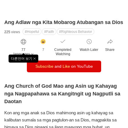
Ang Adlaw nga Kita Mobarog Atubangan sa Dios
#Hopeful
#Faith
#Righteous Behavior
225
views
감
동
77
7
Completed
Watch Later
Share
클
languages
Watching
릭
다른언어 보기
창
수
Subscribe
and
Like
on YouTube
닫
기
Ang Church of God Mao ang Asin ug Kahayag
nga Nagpapahawa sa Kangitngit ug Nagputli sa
Daotan
Kon ang mga anak sa Dios mahimong asin ug kahayag sa
kalibutan sumala sa mga pagtulon-an sa Dios, magpakita sa
himaya sa Dios pinaagi sa ilang maayong mga buhat, ug