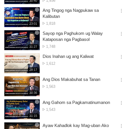
No.
1,936
재
30:40
더
생
of
보
시
Ang Tingog nga Nagpukaw sa
views
기
간
옵
Kalibutan
션
No.
1,818
재
23:01
더
생
of
보
시
Sayop nga Paghukom ug Walay
views
기
간
옵
Kataposan nga Pagbasol
션
No.
1,748
재
31:27
더
생
of
보
시
Dios Inahan ug ang Kaliwat
views
기
간
옵
No.
1,612
션
of
재
28:17
더
생
views
보
시
Ang Dios Makabuhat sa Tanan
기
간
옵
No.
1,563
션
of
재
30:36
더
생
views
보
시
Ang Gahom sa Pagkamatinumanon
기
간
옵
No.
1,543
션
of
재
31:15
더
생
views
보
시
Ayaw Kahadlok kay Mag-uban Ako
기
간
옵