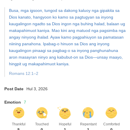
Busa, mga igsoon, tungod sa dakong kaluoy nga gipakita sa
Dios kanato, hangyoon ko kamo sa pagtugyan sa inyong
kaugalingon ngadto sa Dios ingon nga buhing halad, balaan ug
makapahimuot kaniya. Mao kini ang matuod nga pagsimba nga
angay ninyong ihalad. Ayaw kamo pagpahiuyon sa pamatasan
niining panahona. Ipabag-o hinuon sa Dios ang inyong
kaugalingon pinaagi sa pagbag-o sa inyong panghunahuna
aron masayran ninyo ang kabubut-on sa Dios—unsay maayo,
hingpit ug makapahimuot kaniya.
Romans 12:1–2
Post Date
Hul 3, 2026
Emotion
7
Thankful
Touched
Hopeful
Repentant
Comforted
5
0
1
1
0