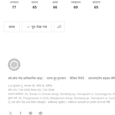
धन्यवाद
भावना
आशा
पश्चाताप
सांत्वना
77
65
66
69
65
साझा
वापस
पूरा देखा गया
करना
चर्च ऑफ गॉड आधिकारिक साइट
प्राप्त हुए पुरस्कार
मीडिया रिपोर्ट
अंतरराष्ट्रीय बाइबल सेम
119 बुनडांग-गु, संगनाम-सी, ग्योंगी-डो, कोरिया
फोन 031-738-5999 फैक्स 031-738-5998
प्रधान कार्यलाय: 50, Sunae-ro (Sunae-dong), Bundang-gu, Seongnam-si, Gyeonggi-do, 
मुख्य चर्च: 35, Pangyoyeok-ro (526, Baeghyeon-dong), Bundang-gu, Seongnam-si, Gye
ⓒ चर्च ऑफ गॉड वर्ल्ड मिशन सोसाइटी। सर्वाधिकार सुरक्षित।
व्यक्तिगत जानकारी का उपयोग करने की नीति
트
페
라
KaKao