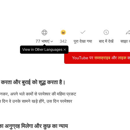
감
동
77 भाषाएं
342
पूरा देखा गया
बाद में देखें
साझा 
클
릭
View in Other Languages
창
수
닫
YouTube पर
सब्सक्राइब
और
लाइक
कर
기
 करता और बुराई को शुद्ध करता है।
बनकर, अपने भले कामों से परमेश्वर की महिमा प्रकट
दिन वे उनके सामने खड़े होंगे, उस दिन परमेश्वर
 का अनुग्रह मिलेगा और कुछ का न्याय