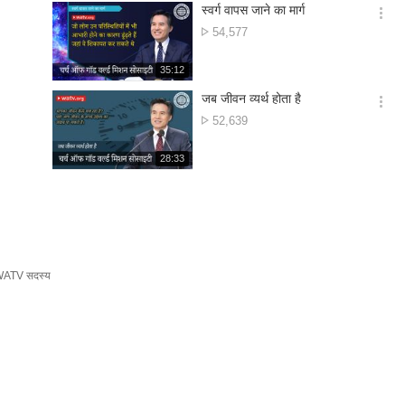
기
시
स्वर्ग वापस जाने का मार्ग
간
옵
दृश्य
54,577
션
संख्या
더
재
35:12
보
생
기
시
जब जीवन व्यर्थ होता है
간
옵
दृश्य
52,639
션
संख्या
더
재
28:33
보
생
기
시
간
ATV सदस्य