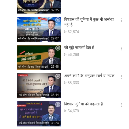
션
संख्या
더
재
32:35
보
생
기
시
विश्वास की दुनिया में कुछ भी असंभव
간
옵
नहीं है
션
दृश्य
62,874
더
संख्या
재
29:07
보
생
기
시
जो मुझे सामर्थ्य देता है
간
옵
दृश्य
56,268
션
संख्या
더
재
25:48
보
생
기
시
अपने कामों के अनुसार स्वर्ग या नरक
간
옵
दृश्य
55,333
션
संख्या
더
재
35:44
보
생
기
시
विश्वास दुनिया को बदलता है
간
옵
दृश्य
54,679
션
संख्या
더
재
38:24
보
생