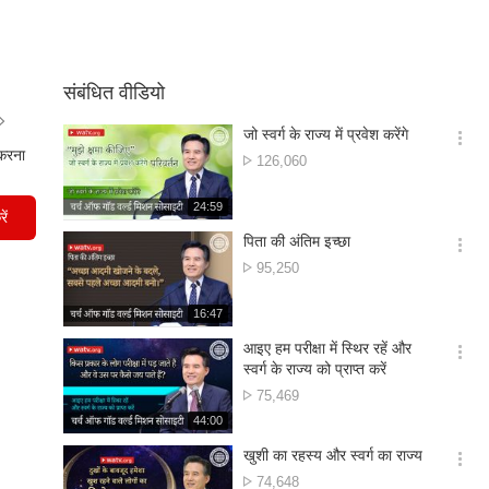
संबंधित वीडियो
जो स्वर्ग के राज्य में प्रवेश करेंगे
옵
करना
दृश्य
126,060
션
संख्या
더
재
24:59
보
ें
생
기
시
पिता की अंतिम इच्छा
간
옵
दृश्य
95,250
션
संख्या
더
재
16:47
보
생
기
시
आइए हम परीक्षा में स्थिर रहें और
간
옵
स्वर्ग के राज्य को प्राप्त करें
션
दृश्य
75,469
더
संख्या
재
44:00
보
생
기
시
खुशी का रहस्य और स्वर्ग का राज्य
간
옵
दृश्य
74,648