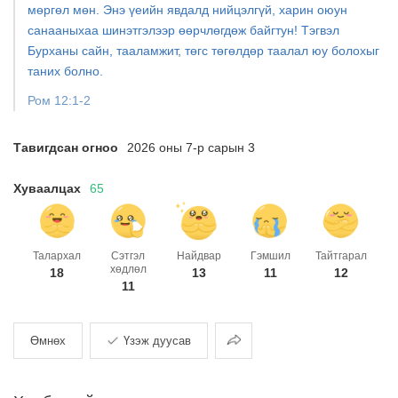
мөргөл мөн. Энэ үеийн явдалд нийцэлгүй, харин оюун
санааныхаа шинэтгэлээр өөрчлөгдөж байгтун! Тэгвэл
Бурханы сайн, тааламжит, төгс төгөлдөр таалал юу болохыг
таних болно.
Ром 12:1-2
Тавигдсан огноо
2026 оны 7-р сарын 3
Хуваалцах
65
Талархал
Сэтгэл
Найдвар
Гэмшил
Тайтгарал
хөдлөл
18
13
11
12
11
Хуваалцах
Өмнөх
Үзэж дуусав