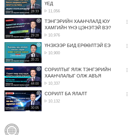
간
옵
ҮЕД
션
Үзэлт
11,056
재
28:33
더
생
보
시
ТЭНГЭРИЙН ХААНЧЛАЛД ЮУ
기
간
옵
ХАМГИЙН ҮНЭ ЦЭНЭТЭЙ ВЭ?
션
Үзэлт
10,976
재
29:28
더
생
보
시
ҮНЭХЭЭР БИД ЕРӨӨЛТЭЙ ЕЭ
기
간
옵
Үзэлт
10,900
션
재
35:21
더
생
보
시
СОРИЛТЫГ ЯЛЖ ТЭНГЭРИЙН
기
간
옵
ХААНЧЛАЛЫГ ОЛЖ АВЪЯ
션
Үзэлт
10,337
재
44:00
더
생
보
시
СОРИЛТ БА ЯЛАЛТ
기
간
옵
Үзэлт
10,132
션
재
30:05
더
생
보
시
기
간