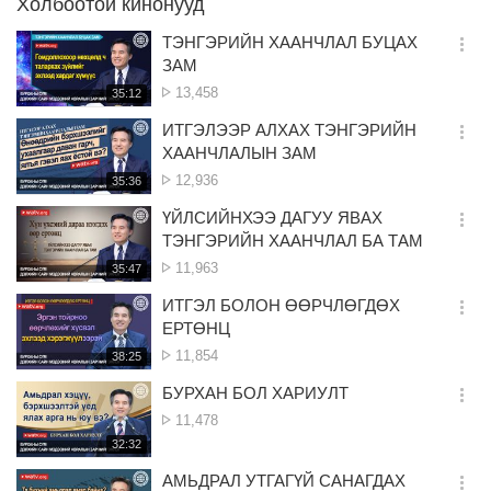
Холбоотой кинонууд
ТЭНГЭРИЙН ХААНЧЛАЛ БУЦАХ
옵
ЗАМ
션
Үзэлт
13,458
재
35:12
더
생
보
시
ИТГЭЛЭЭР АЛХАХ ТЭНГЭРИЙН
기
간
옵
ХААНЧЛАЛЫН ЗАМ
션
Үзэлт
12,936
재
35:36
더
생
보
시
ҮЙЛСИЙНХЭЭ ДАГУУ ЯВАХ
기
간
옵
ТЭНГЭРИЙН ХААНЧЛАЛ БА ТАМ
션
Үзэлт
11,963
재
35:47
더
생
보
시
ИТГЭЛ БОЛОН ӨӨРЧЛӨГДӨХ
기
간
옵
ЕРТӨНЦ
션
Үзэлт
11,854
재
38:25
더
생
보
시
БУРХАН БОЛ ХАРИУЛТ
기
간
옵
Үзэлт
11,478
션
재
32:32
더
생
보
시
АМЬДРАЛ УТГАГҮЙ САНАГДАХ
기