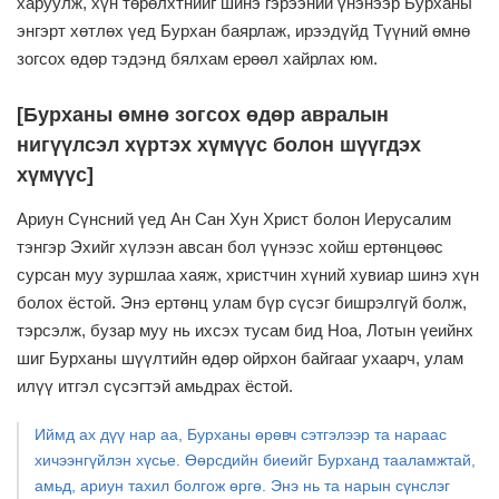
харуулж, хүн төрөлхтнийг шинэ гэрээний үнэнээр Бурханы
энгэрт хөтлөх үед Бурхан баярлаж, ирээдүйд Түүний өмнө
зогсох өдөр тэдэнд бялхам ерөөл хайрлах юм.
[Бурханы өмнө зогсох өдөр авралын
нигүүлсэл хүртэх хүмүүс болон шүүгдэх
хүмүүс]
Ариун Сүнсний үед Ан Сан Хун Христ болон Иерусалим
тэнгэр Эхийг хүлээн авсан бол үүнээс хойш ертөнцөөс
сурсан муу зуршлаа хаяж, христчин хүний хувиар шинэ хүн
болох ёстой. Энэ ертөнц улам бүр сүсэг бишрэлгүй болж,
тэрсэлж, бузар муу нь ихсэх тусам бид Ноа, Лотын үеийнх
шиг Бурханы шүүлтийн өдөр ойрхон байгааг ухаарч, улам
илүү итгэл сүсэгтэй амьдрах ёстой.
Иймд ах дүү нар аа, Бурханы өрөвч сэтгэлээр та нараас
хичээнгүйлэн хүсье. Өөрсдийн биеийг Бурханд тааламжтай,
амьд, ариун тахил болгож өргө. Энэ нь та нарын сүнслэг