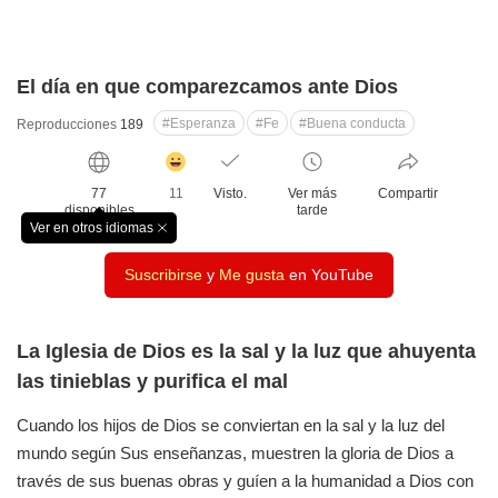
El día en que comparezcamos ante Dios
#Esperanza
#Fe
#Buena conducta
Reproducciones
189
감
동
77
11
Visto.
Ver más
Compartir
클
disponibles
tarde
릭
Ver en otros idiomas
창
수
닫
Suscribirse
y
Me gusta
en YouTube
기
La Iglesia de Dios es la sal y la luz que ahuyenta
las tinieblas y purifica el mal
Cuando los hijos de Dios se conviertan en la sal y la luz del
mundo según Sus enseñanzas, muestren la gloria de Dios a
través de sus buenas obras y guíen a la humanidad a Dios con