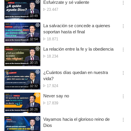
Esfuérzate y sé valiente
옵
Reproducciones
23.447
션
재
33:49
더
생
보
시
La salvación se concede a quienes
기
간
옵
soportan hasta el final
션
Reproducciones
18.871
재
32:54
더
생
보
시
La relación entre la fe y la obediencia
기
간
옵
Reproducciones
18.234
션
재
30:15
더
생
보
시
¿Cuántos días quedan en nuestra
기
간
옵
vida?
션
Reproducciones
17.924
재
32:32
더
생
보
시
Never say no
기
간
옵
Reproducciones
17.839
션
재
35:26
더
생
보
시
Vayamos hacia el glorioso reino de
기
간
옵
Dios
션