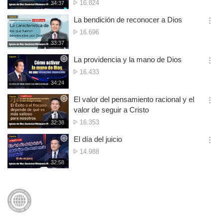
Reproducciones
16.824
재
34:37
더
생
보
시
La bendición de reconocer a Dios
기
간
옵
Reproducciones
16.696
션
재
33:37
더
생
보
시
La providencia y la mano de Dios
기
간
옵
Reproducciones
16.433
션
재
34:24
더
생
보
시
El valor del pensamiento racional y el
기
간
옵
valor de seguir a Cristo
션
Reproducciones
16.353
재
32:38
더
생
보
시
El día del juicio
기
간
옵
Reproducciones
14.988
션
재
32:58
더
생
보
시
기
간