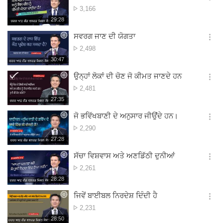
옵
ਵੇਖਣ
3,166
션
ਦੀ
재
29:28
더
생
ਗਿਣਤੀ
보
시
ਸਵਰਗ ਜਾਣ ਦੀ ਯੋਗਤਾ
기
간
옵
ਵੇਖਣ
2,498
션
ਦੀ
재
30:47
더
생
ਗਿਣਤੀ
보
시
ਉਨ੍ਹਾਂ ਲੋਕਾਂ ਦੀ ਚੋਣ ਜੋ ਕੀਮਤ ਜਾਣਦੇ ਹਨ
기
간
옵
ਵੇਖਣ
2,481
션
ਦੀ
재
27:35
더
생
ਗਿਣਤੀ
보
시
ਜੋ ਭਵਿੱਖਬਾਣੀ ਦੇ ਅਨੁਸਾਰ ਜੀਉਂਦੇ ਹਨ।
기
간
옵
ਵੇਖਣ
2,290
션
ਦੀ
재
27:28
더
생
ਗਿਣਤੀ
보
시
ਸੱਚਾ ਵਿਸ਼ਵਾਸ ਅਤੇ ਅਣਡਿੱਠੀ ਦੁਨੀਆਂ
기
간
옵
ਵੇਖਣ
2,261
션
ਦੀ
재
28:28
더
생
ਗਿਣਤੀ
보
시
ਜਿਵੇਂ ਬਾਈਬਲ ਨਿਰਦੇਸ਼ ਦਿੰਦੀ ਹੈ
기
간
옵
ਵੇਖਣ
2,231
션
ਦੀ
재
28:50
더