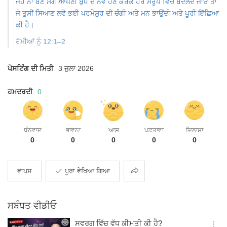
ਜੇਹੇ ਨਾ ਬਣੋ ਸਗੋਂ ਆਪਣੀ ਬੁੱਧ ਦੇ ਨਵੇਂ ਹੋਣ ਕਰਕੇ ਹੋਰ ਸਰੂਪ ਵਿੱਚ ਬਦਲਦੇ ਜਾਓ ਤਾਂ
ਜੋ ਤੁਸੀਂ ਸਿਆਣ ਲਵੋ ਭਈ ਪਰਮੇਸ਼ੁਰ ਦੀ ਚੰਗੀ ਅਤੇ ਮਨ ਭਾਉਂਦੀ ਅਤੇ ਪੂਰੀ ਇੱਛਿਆ
ਕੀ ਹੈ।
ਰੋਮੀਆਂ ਨੂੰ 12:1–2
ਪੋਸਟਿੰਗ ਦੀ ਮਿਤੀ
3 ਜੁਲਾ 2026
ਹਮਦਰਦੀ
0
ਧੰਨਵਾਦ
ਭਾਵਨਾ
ਆਸ
ਪਛਤਾਵਾ
ਦਿਲਾਸਾ
0
0
0
0
0
ਸਾਂਝਾ
ਵਾਪਸ
ਪੂਰਾ ਵੇਖਿਆ ਗਿਆ
ਕਰਨਾ
ਸਬੰਧਤ ਵੀਡੀਓ
ਸਵਰਗ ਵਿੱਚ ਵੱਧ ਕੀਮਤੀ ਕੀ ਹੈ?