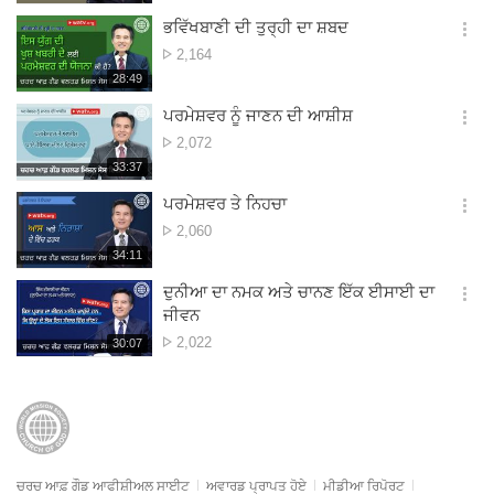
생
ਗਿਣਤੀ
보
시
ਭਵਿੱਖਬਾਣੀ ਦੀ ਤੁਰ੍ਹੀ ਦਾ ਸ਼ਬਦ
기
간
옵
ਵੇਖਣ
2,164
션
ਦੀ
재
28:49
더
생
ਗਿਣਤੀ
보
시
ਪਰਮੇਸ਼ਵਰ ਨੂੰ ਜਾਣਨ ਦੀ ਆਸ਼ੀਸ਼
기
간
옵
ਵੇਖਣ
2,072
션
ਦੀ
재
33:37
더
생
ਗਿਣਤੀ
보
시
ਪਰਮੇਸ਼ਵਰ ਤੇ ਨਿਹਚਾ
기
간
옵
ਵੇਖਣ
2,060
션
ਦੀ
재
34:11
더
생
ਗਿਣਤੀ
보
시
ਦੁਨੀਆ ਦਾ ਨਮਕ ਅਤੇ ਚਾਨਣ ਇੱਕ ਈਸਾਈ ਦਾ
기
간
옵
ਜੀਵਨ
션
ਵੇਖਣ
2,022
재
30:07
더
생
ਦੀ
보
시
ਗਿਣਤੀ
기
간
ਚਰਚ ਆਫ਼ ਗੌਡ ਆਫੀਸ਼ੀਅਲ ਸਾਈਟ
ਅਵਾਰਡ ਪ੍ਰਾਪਤ ਹੋਏ
ਮੀਡੀਆ ਰਿਪੋਰਟ